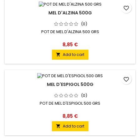
favorite_border
MEL D'ALZINA 500G
(0)
POT DE MEL D'ALZINA 500 GRS
8,85 €
Add to cart

favorite_border
MEL D'ESPIGOL 500G
(0)
POT DE MEL D'ESPIGOL 500 GRS
8,85 €
Add to cart
