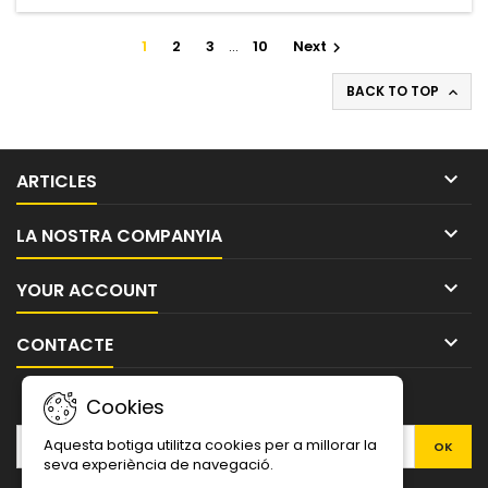
1
2
3
…
10
Next

BACK TO TOP


ARTICLES

LA NOSTRA COMPANYIA

YOUR ACCOUNT

CONTACTE
NEWSLETTER
Cookies
Aquesta botiga utilitza cookies per a millorar la
seva experiència de navegació.