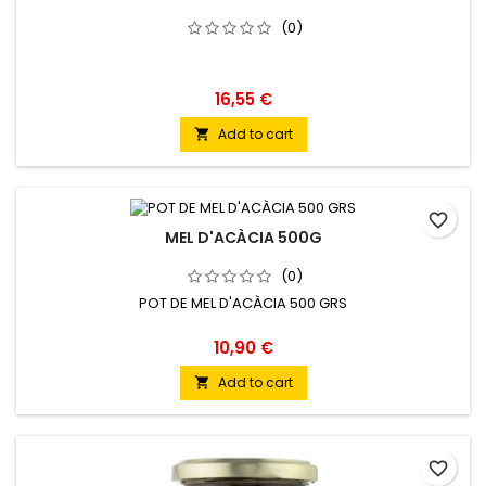
(0)
16,55 €
Add to cart

favorite_border
MEL D'ACÀCIA 500G
(0)
POT DE MEL D'ACÀCIA 500 GRS
10,90 €
Add to cart

favorite_border