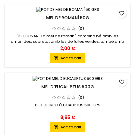
favorite_border
MEL DE ROMANÍ 50G
(0)
ÚS CULINARI: La mel de romaní, combina bé amb les
amanides, sobretot amb les de fulles verdes, també amb
infusions, macedònies de fruites i amb els lactis lleugers com
2,00 €
els formatges frescos i iogurts. Molt indicada per utilitzar amb
bacallà dessalat, fregit, i als plats cuinats amb carn de xai.
Add to cart

favorite_border
MEL D'EUCALIPTUS 500G
(0)
POT DE MEL D'EUCALIPTUS 500 GRS
8,85 €
Add to cart
