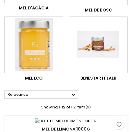
MEL D'ACÀCIA
MEL DE BOSC
MEL ECO
BENESTAR I PLAER

Relevance
Showing 1-12 of 112 item(s)
favorite_border
MEL DE LLIMONA 1000G