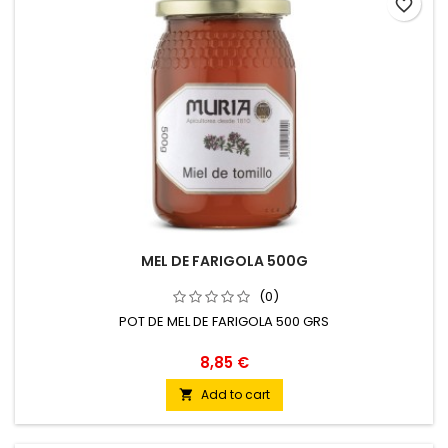
favorite_border
MEL DE FARIGOLA 500G
(0)
POT DE MEL DE FARIGOLA 500 GRS
8,85 €
Add to cart
