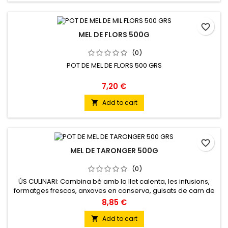
favorite_border
MEL DE FLORS 500G
(0)
POT DE MEL DE FLORS 500 GRS
7,20 €
Add to cart

favorite_border
MEL DE TARONGER 500G
(0)
ÚS CULINARI: Combina bé amb la llet calenta, les infusions,
formatges frescos, anxoves en conserva, guisats de carn de
ànec i gelats suaus.
8,85 €
Add to cart
