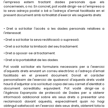
l'empresa estem tractant dades personals que els
concerneixin, o no. En concret, pot vostè dirigir-se a l'empresa a
la seva adreça postal o bé a l'adreça d'email facilitada en el
present document amb la finalitat d'exercir els següents drets:
• Dret a sol·licitar l'accés a les dades personals relatives a
l'interessat.
• Dret a sol·licitar la seva rectificació o supressió.
• Dret a sol·licitar la limitació del seu tractament.
• Dret a oposar-se al tractament.
• Dret a la portabilitat de les dades.
Pot vostè sol·licitar els formularis necessaris per a l'exercici
d'aquests drets enviant un correu electrònic a l'adreça d'email
facilitada en el present document. Donat el caràcter
personalíssim de l'exercici de qualsevol d'aquests drets vostè
haurà d'adjuntar a la sol·licitud copia del seu carnet d'identitat o
document acreditatiu equivalent. Pot vostè dirigir-se a
l'Agència Espanyola de protecció de Dades per a obtenir
informació addicional sobre els seus drets o presentar una
reclamació davant aquesta, especialment quan no hagi
obtingut satisfacció en l'exercici dels seus drets, obtenint tota la