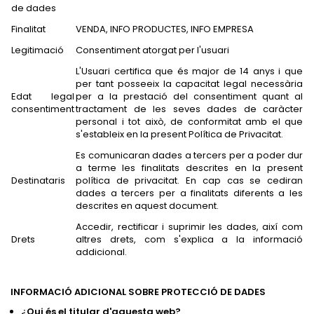
de dades
Finalitat
VENDA, INFO PRODUCTES, INFO EMPRESA
Legitimació
Consentiment atorgat per l'usuari
L'Usuari certifica que és major de 14 anys i que
per tant posseeix la capacitat legal necessària
Edat legal
per a la prestació del consentiment quant al
consentiment
tractament de les seves dades de caràcter
personal i tot això, de conformitat amb el que
s'estableix en la present Política de Privacitat.
Es comunicaran dades a tercers per a poder dur
a terme les finalitats descrites en la present
Destinataris
política de privacitat. En cap cas se cediran
dades a tercers per a finalitats diferents a les
descrites en aquest document.
Accedir, rectificar i suprimir les dades, així com
Drets
altres drets, com s'explica a la informació
addicional.
INFORMACIÓ ADICIONAL SOBRE PROTECCIÓ DE DADES
¿Qui és el titular d'aquesta web?