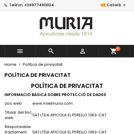

Telèfon:
+34977490034
Català
×
×
×
×
Mi lista de deseos
((modalTitle))
Create wishlist
Iniciar sesión
Crear nueva lista
add_circle_outline
((confirmMessage))
You need to be logged in to save products in your
Wishlist name
wishlist.
((cancelText))
((modalDeleteText))
0



shopping_cart
Cancel
Iniciar sesión
Cancel
Create wishlist
Home
Política de privacitat
POLÍTICA DE PRIVACITAT
POLÍTICA DE PRIVACITAT
INFORMACIÓ BÀSICA SOBRE PROTECCIÓ DE DADES
Lloc web
www.mielmuria.com
Titular del lloc
SAT LTDA APICOLA EL PERELLO 1363-CAT
web
Responsable
tractament
SAT LTDA APICOLA EL PERELLO 1363-CAT