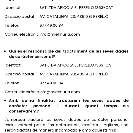
Identitat
SAT LTDA APICOLA EL PERELLO 1363-CAT
Direcció postal
AV. CATALUNYA, 23; 43519 EL PERELLÓ
Teléfon
977 49 00 34
Correu electrònic
info@mielmuria.com
Qui és el responsable del tractament de les seves dades
de caràcter personal?
Identitat
SAT LTDA APICOLA EL PERELLO 1363-CAT
Direcció postal
AV. CATALUNYA, 23; 43519 EL PERELLÓ
Teléfon
977 49 00 34
Correu electrònic
info@mielmuria.com
Amb quina finalitat tractarem les seves dades de
caràcter personal i durant quant temps els
conservarem?
L'empresa tractarà les seves dades de caràcter personal
exclusivament per a fins determinats, explícits i legítims, i no
seran tractats de manera incompatible amb aquests fins: