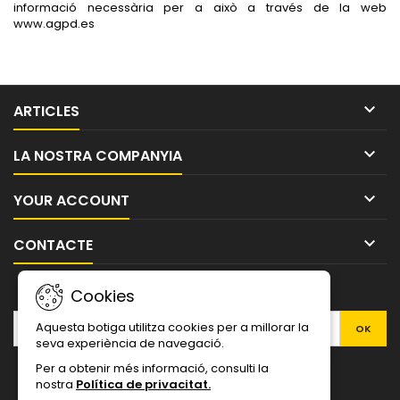
informació necessària per a això a través de la web
www.agpd.es

ARTICLES

LA NOSTRA COMPANYIA

YOUR ACCOUNT

CONTACTE
NEWSLETTER
Cookies
Aquesta botiga utilitza cookies per a millorar la
seva experiència de navegació.
Per a obtenir més informació, consulti la
nostra
P
olítica de privacitat.