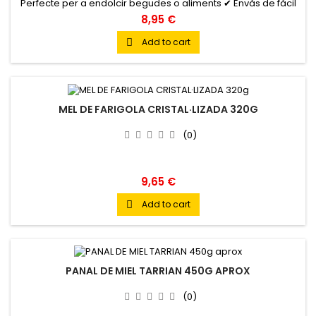
Perfecte per a endolcir begudes o aliments ✔ Envàs de fàcil
obertura, còmode, higiènic i segur ✔ Apte per a dietes
8,95 €
vegetarianes ✔ Excel·lent font d'energia saludable
Add to cart

MEL DE FARIGOLA CRISTAL·LIZADA 320G
(0)
9,65 €
Add to cart

PANAL DE MIEL TARRIAN 450G APROX
(0)