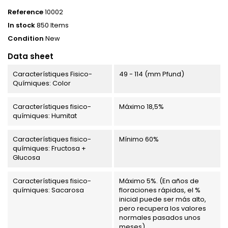
Reference
10002
In stock
850 Items
Condition
New
Data sheet
Característiques Fisico-
49 - 114 (mm Pfund)
Químiques: Color
Característiques fisico-
Máximo 18,5%
químiques: Humitat
Característiques fisico-
Mínimo 60%
químiques: Fructosa +
Glucosa
Característiques fisico-
Máximo 5%. (En años de
químiques: Sacarosa
floraciones rápidas, el %
inicial puede ser más alto,
pero recupera los valores
normales pasados unos
meses)