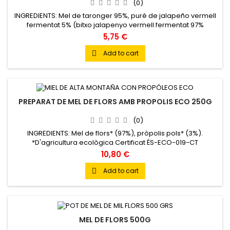
(0)
INGREDIENTS: Mel de taronger 95%, puré de jalapeño vermell
fermentat 5% (bitxo jalapenyo vermell fermentat 97%
capsicum annum i sal).ASPECTE VISUAL (color): Color ambre
5,75 €
vermellós intens, amb tonalitats càlides que recorden el
coure i el caramel fosc.OLFACTE: Complex i equilibrat.
Add to cart

Destaquen les notes florals, cítriques i matisos vegetals
procedents del...
PREPARAT DE MEL DE FLORS AMB PROPOLIS ECO 250G
(0)
INGREDIENTS: Mel de flors* (97%), pròpolis pols* (3%).
*D'agricultura ecològica Certificat ÉS-ECO-019-CT
Descobreix receptes amb aquest producte aquí: RECEPTA
10,80 €
Add to cart

MEL DE FLORS 500G