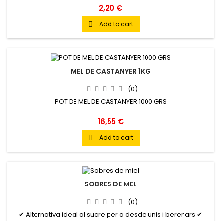
ànec i gelats suaus.
2,20 €
Add to cart

MEL DE CASTANYER 1KG
(0)
POT DE MEL DE CASTANYER 1000 GRS
16,55 €
Add to cart

SOBRES DE MEL
(0)
✔ Alternativa ideal al sucre per a desdejunis i berenars ✔