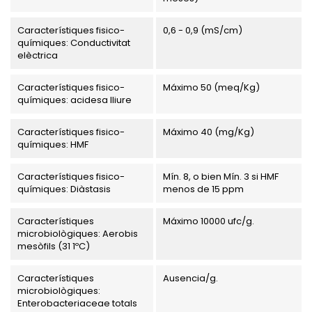
Característiques fisico-
0,6 - 0,9 (mS/cm)
químiques: Conductivitat
elèctrica
Característiques fisico-
Máximo 50 (meq/Kg)
químiques: acidesa lliure
Característiques fisico-
Máximo 40 (mg/Kg)
químiques: HMF
Característiques fisico-
Mín. 8, o bien Mín. 3 si HMF
químiques: Diàstasis
menos de 15 ppm
Característiques
Máximo 10000 ufc/g.
microbiològiques: Aerobis
mesòfils (31 1ºC)
Característiques
Ausencia/g.
microbiològiques:
Enterobacteriaceae totals