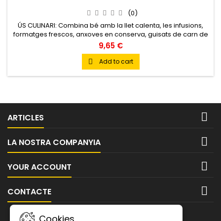
(0)
ÚS CULINARI: Combina bé amb la llet calenta, les infusions,
formatges frescos, anxoves en conserva, guisats de carn de
ànec i gelats suaus.
9,65 €
Add to cart


ARTICLES

LA NOSTRA COMPANYIA

YOUR ACCOUNT

CONTACTE
NEWSLETTER
Cookies