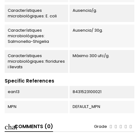
Característiques
Ausencia/g.
microbiològiques: E. coli
Característiques
Ausencia/ 30g.
microbiològiques:
Salmonella-Shigelia
Característiques
Máximo 300 ufc/g.
microbiològiques: floridures
i llevats
Specific References
ean13
8431523100021
MPN
DEFAULT_MPN
COMMENTS (0)
Grade