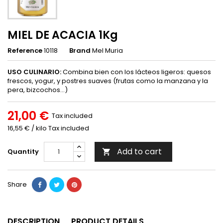
MIEL DE ACACIA 1Kg
Reference
10118
Brand
Mel Muria
USO CULINARIO:
Combina bien con los lácteos ligeros: quesos
frescos, yogur, y postres suaves (frutas como la manzana y la
pera, bizcochos…)
21,00 €
Tax included
16,55 € / kilo Tax included
Add to cart
Quantity

Share
DESCRIPTION
PRODUCT DETAILS