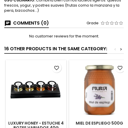
USO CULINARIO:
Combina bien con los lácteos ligeros: quesos
frescos, yogur, y postres suaves (frutas como la manzana y la
pera, bizcochos…)
COMMENTS (0)
Grade
No customer reviews for the moment.
16 OTHER PRODUCTS IN THE SAME CATEGORY:
<
>
favorite_border
favorite_border
LUXURY HONEY - ESTUCHE 4
MIEL DE ESPLIEGO 500G
BOTES VARIADOS 40G