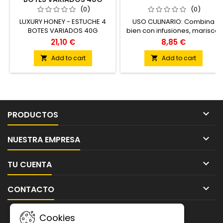
(0)
(0)
LUXURY HONEY - ESTUCHE 4
USO CULINARIO: Combina
BOTES VARIADOS 40G
bien con infusiones, marisco,
boquerones, y directamente
21,10 €
8,85 €
sobre pan blanco.
Add to cart
Add to cart



PRODUCTOS

NUESTRA EMPRESA

TU CUENTA

CONTACTO
BOLETÍN
Cookies