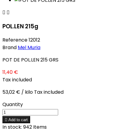


POL.LEN 215g
Reference
12012
Brand
Mel Muria
POT DE POL.LEN 215 GRS
11,40 €
Tax included
53,02 € / kilo Tax included
Quantity

Add to cart
In stock:
942 Items