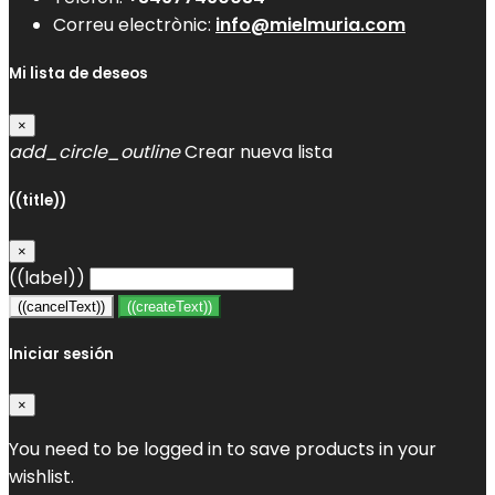
Correu electrònic:
info@mielmuria.com
Mi lista de deseos
×
add_circle_outline
Crear nueva lista
((title))
×
((label))
((cancelText))
((createText))
Iniciar sesión
×
You need to be logged in to save products in your
wishlist.