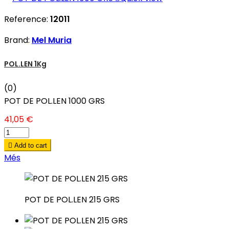
Reference:
12011
Brand:
Mel Muria
POL.LEN 1Kg
(0)
POT DE POL.LEN 1000 GRS
41,05 €

Add to cart
Més
POT DE POL.LEN 215 GRS