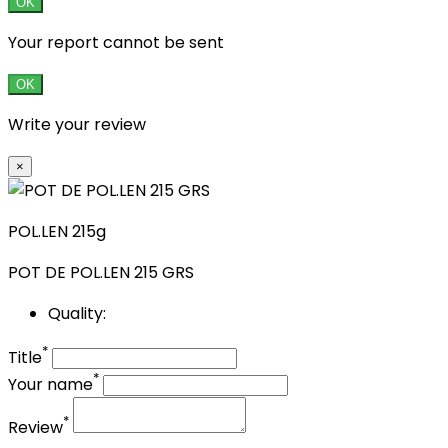
OK
Your report cannot be sent
OK
Write your review
×
POL.LEN 215g
POT DE POL.LEN 215 GRS
Quality:
*
Title
*
Your name
*
Review