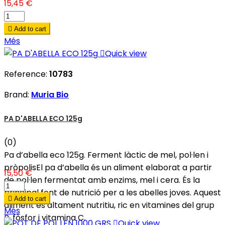
15,45 €

Add to cart
Més

Quick view
Reference:
10783
Brand:
Muria Bio
PA D'ABELLA ECO 125g
(0)
Pa d’abella eco 125g. Ferment làctic de mel, pol·len i
pròpolisEl pa d’abella és un aliment elaborat a partir
15,50 €
de pol·len fermentat amb enzims, mel i cera. És la
principal font de nutrició per a les abelles joves. Aquest

Add to cart
aliment és altament nutritiu, ric en vitamines del grup
Més
B, fòsfor i vitamina C.

Quick view