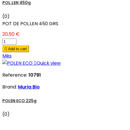
POL.LEN 450g
(0)
POT DE POL.LEN 450 GRS
20,50 €

Add to cart
Més

Quick view
Reference:
10791
Brand:
Muria Bio
POLEN ECO 225g
(0)