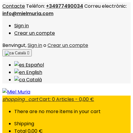
Contacte
Telèfon:
+34977490034
Correu electrònic:
info@mielmuria.com
Sign in
Crear un compte
Benvingut,
Sign in
o
Crear un compte
Català

Español
English
Català
shopping_cart
Cart:
0
Articles - 0,00 €
There are no more items in your cart
Shipping
Total
0,00 €