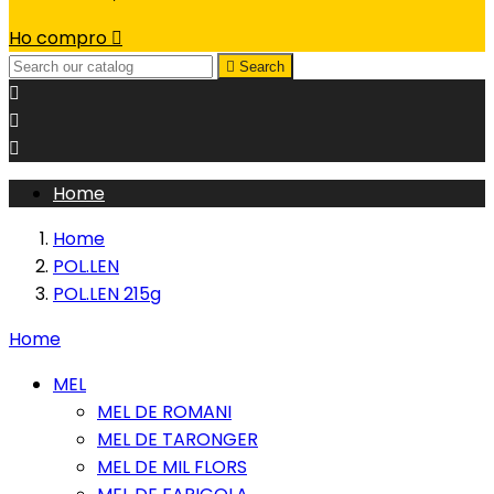
Ho compro


Search



Home
Home
POL.LEN
POL.LEN 215g
Home
MEL
MEL DE ROMANI
MEL DE TARONGER
MEL DE MIL FLORS