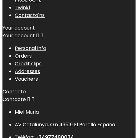
Twinkl
Contacta'ns
Your account
Your account


Personal info
Orders
Credit slips
Addresses
Vouchers
Contacte
Contacte


Miel Muria
AV Catalunya, s/n 43519 El Perelló España
Telèfon:
+34977490034