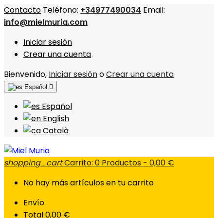
Contacto
Teléfono:
+34977490034
Email:
info@mielmuria.com
Iniciar sesión
Crear una cuenta
Bienvenido,
Iniciar sesión
o
Crear una cuenta
Español

Español
English
Català
shopping_cart
Carrito:
0
Productos - 0,00 €
No hay más artículos en tu carrito
Envío
Total
0,00 €