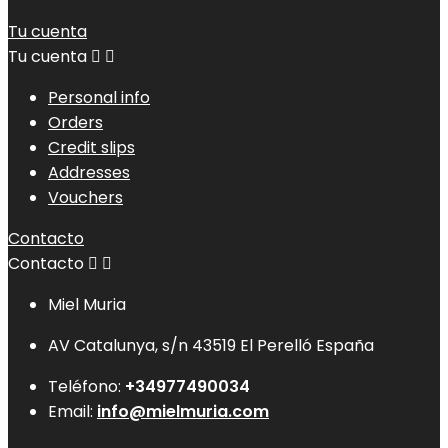
Tu cuenta
Tu cuenta


Personal info
Orders
Credit slips
Addresses
Vouchers
Contacto
Contacto


Miel Muria
AV Catalunya, s/n 43519 El Perelló España
Teléfono:
+34977490034
Email:
info@mielmuria.com