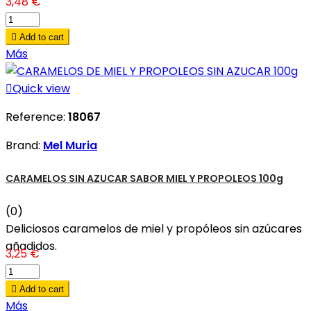
3,48 €

Add to cart
Más

Quick view
Reference:
18067
Brand:
Mel Muria
CARAMELOS SIN AZUCAR SABOR MIEL Y PROPOLEOS 100g
(0)
Deliciosos caramelos de miel y propóleos sin azúcares
añadidos.
3,25 €

Add to cart
Más