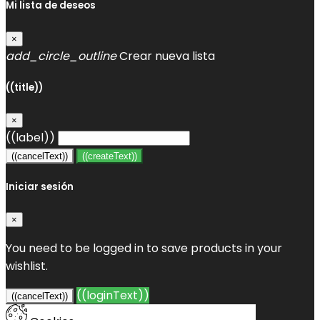
Mi lista de deseos
×
add_circle_outline
Crear nueva lista
((title))
×
((label))
((cancelText))
((createText))
Iniciar sesión
×
You need to be logged in to save products in your
wishlist.
((loginText))
((cancelText))