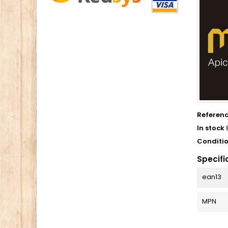
Referen
In stock
Conditi
Specifi
ean13
MPN