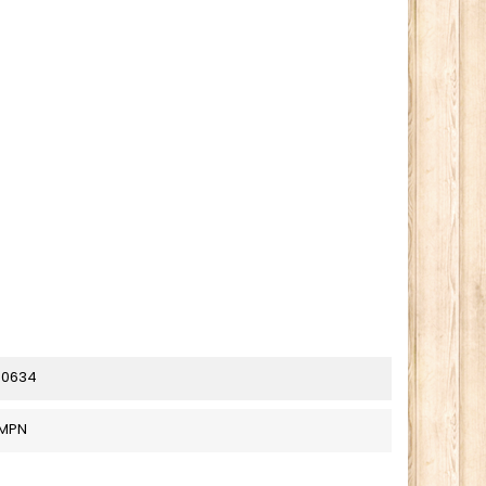
80634
_MPN