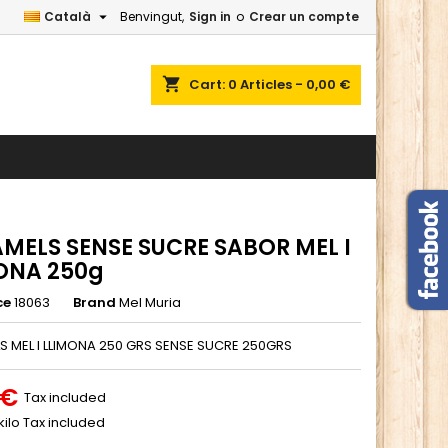

Català
Benvingut,
Sign in
o
Crear un compte
×
×
×
shopping_cart
Cart:
0
Articles - 0,00 €
n
t
MELS SENSE SUCRE SABOR MEL I
ONA 250g
ce
18063
Brand
Mel Muria
 MEL I LLIMONA 250 GRS SENSE SUCRE 250GRS
 €
Tax included
 kilo Tax included