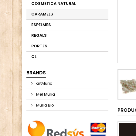
COSMETICA NATURAL
CARAMELS
ESPELMES
REGALS
PORTES
OLI
BRANDS
artMuria
Mel Muria
Muria Bio
PRODUC