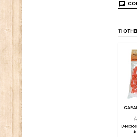
COM
11 OTH
CARAM
Delicio
de