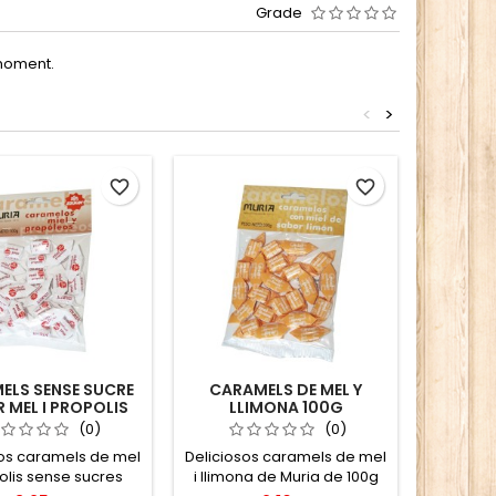
Grade
moment.
<
>
favorite_border
favorite_border
ELS SENSE SUCRE
CARAMELS DE MEL Y
CAR
 MEL I PROPOLIS
LLIMONA 100G
PRÒP
100G
(0)
(0)
sos caramels de mel
Deliciosos caramels de mel
CARAMEL
polis sense sucres
i llimona de Muria de 100g