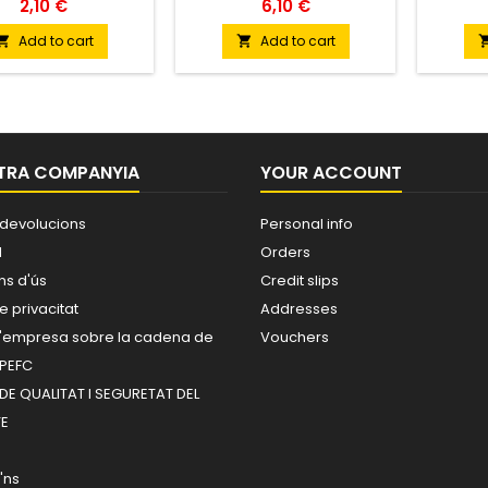
2,10 €
6,10 €
Add to cart
Add to cart


TRA COMPANYIA
YOUR ACCOUNT
 devolucions
Personal info
l
Orders
ns d'ús
Credit slips
e privacitat
Addresses
 d'empresa sobre la cadena de
Vouchers
 PEFC
DE QUALITAT I SEGURETAT DEL
E
'ns