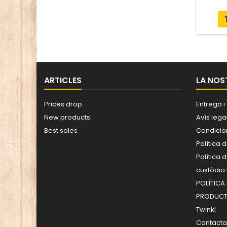
ARTICLES
LA NOS
Prices drop
Entrega i
New products
Avís lega
Best sales
Condicio
Política d
Política
custòdia
POLÍTICA 
PRODUCT
Twinkl
Contacta