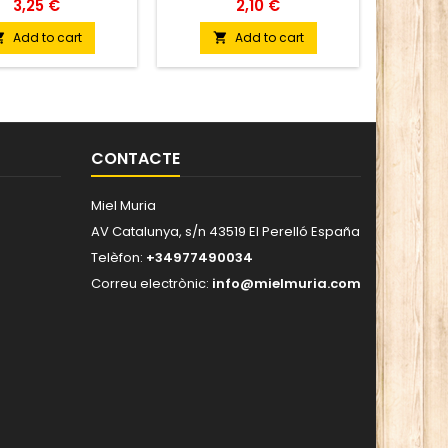
afegits.
3,25 €
2,10 €
Add to cart
Add to cart


CONTACTE
Miel Muria
AV Catalunya, s/n 43519 El Perelló España
Telèfon:
+34977490034
Correu electrònic:
info@mielmuria.com