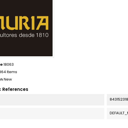
ce
18063
864 Items
on
New
c References
84315231
DEFAULT