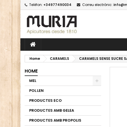
Telèfon:
+34977490034
Correu electrònic:
info@m
M
C
I
add_circle_outline
Yo
Wi
Home
CARAMELS
CARAMELS SENSE SUCRE SA
HOME
MEL
POL.LEN
PRODUCTES ECO
PRODUCTES AMB GELEA
PRODUCTES AMB PROPOLIS