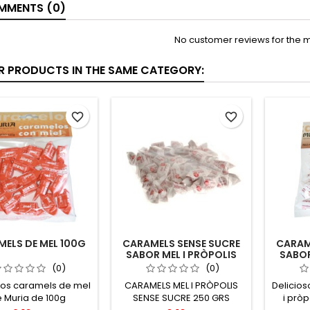
MENTS (0)
No customer reviews for the 
ER PRODUCTS IN THE SAME CATEGORY:
favorite_border
favorite_border
ELS DE MEL 100G
CARAMELS SENSE SUCRE
CARAM
SABOR MEL I PRÒPOLIS
SABOR
250 GRS
(0)
(0)
sos caramels de mel
CARAMELS MEL I PRÒPOLIS
Delicio
 Muria de 100g
SENSE SUCRE 250 GRS
i prò