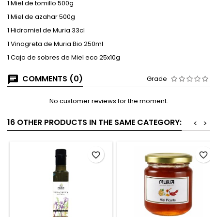
1 Miel de tomillo 500g
1 Miel de azahar 500g
1 Hidromiel de Muria 33cl
1 Vinagreta de Muria Bio 250ml
1 Caja de sobres de Miel eco 25x10g
COMMENTS (0)
Grade
No customer reviews for the moment.
16 OTHER PRODUCTS IN THE SAME CATEGORY:
<
>
favorite_border
favorite_border