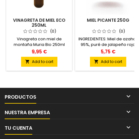
VINAGRETA DE MIEL ECO
MIEL PICANTE 250G
250ML
(0)
(0)
Vinagreta con miel de
INGREDIENTES: Miel de azahar
montaña Muria Bio 250ml
95%, puré de jalapeño rojo
fermentado 5% (chile
9,95 €
5,75 €
jalapeño rojo fermentado
97% capsicum annum y sal).
Add to cart
Add to cart


ASPECTO VISUAL
(color): Color ámbar rojizo
intenso, con tonalidades
cálidas que recuerdan al
cobre y al caramelo oscuro.
AROMA: Complejo y

PRODUCTOS
equilibrado. Destacan las
notas florales, cítricas y

matices vegetales
NUESTRA EMPRESA
procedentes del...

TU CUENTA