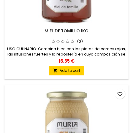
MIEL DE TOMILLO 1KG
(0)
USO CULINARIO: Combina bien con los platos de carnes rojas,
las infusiones fuertes y la repostería en cuya composición se
incluyan grasas como la mantequilla o el aceite.
16,55 €
Add to cart

favorite_border