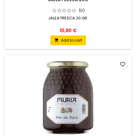
(0)
JALEA FRESCA 20 GR.
10,90 €
Add to cart

favorite_border