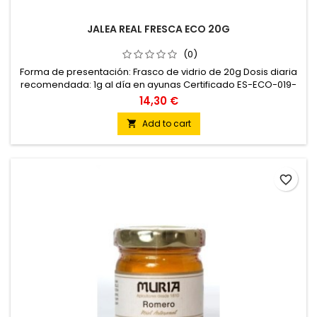
JALEA REAL FRESCA ECO 20G
(0)
Forma de presentación: Frasco de vidrio de 20g Dosis diaria
recomendada: 1g al día en ayunas Certificado ES-ECO-019-
CT
14,30 €
Add to cart

favorite_border