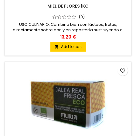
MIEL DE FLORES 1KG
(0)
USO CULINARIO: Combina bien con lácteos, frutas,
directamente sobre pan y en repostería sustituyendo al
azúcar, en aliños de ensaladas, y salsas de carnes y
13,20 €
pescados.
Add to cart

favorite_border