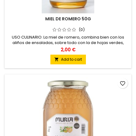
MIEL DE ROMERO 50G
(0)
USO CULINARIO: La miel de romero, combina bien con los
aliños de ensaladas, sobre todo con la de hojas verdes,
también con las infusiones, macedonias de frutas y con los
2,00 €
lácteos ligeros como los quesos frescos y el yogur. Muy
indicada para utilizar con bacalao desalado, frito, y en los
Add to cart

platos cocinados con carne de cordero
favorite_border