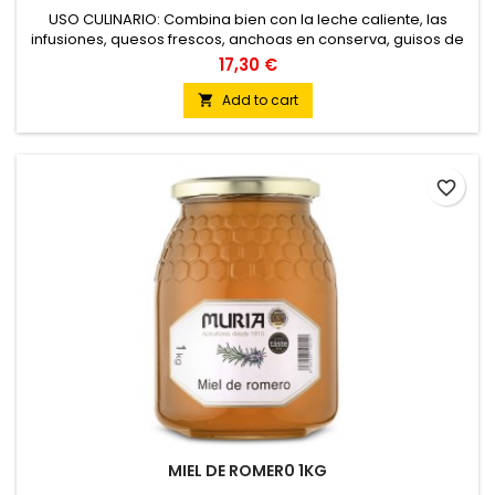
USO CULINARIO: Combina bien con la leche caliente, las
infusiones, quesos frescos, anchoas en conserva, guisos de
carne de pato y helados suaves.
17,30 €
Add to cart

favorite_border
MIEL DE ROMER0 1KG