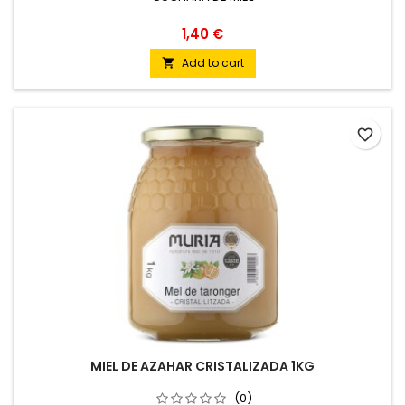
1,40 €
Add to cart

favorite_border
MIEL DE AZAHAR CRISTALIZADA 1KG
(0)