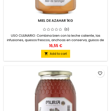
MIEL DE AZAHAR 1KG
(0)
USO CULINARIO: Combina bien con la leche caliente, las
infusiones, quesos frescos, anchoas en conserva, guisos de
carne de pato y helados suaves.
16,55 €
Add to cart

favorite_border