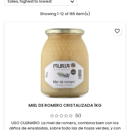

Sales, highest to lowest
Showing 1-12 of 165 item(s)
favorite_border
MIEL DE ROMERO CRISTALIZADA 1KG
(0)
USO CULINARIO: La miel de romero, combina bien con los
aliños de ensaladas, sobre todo las de hojas verdes, y con