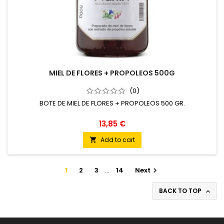
MIEL DE FLORES + PROPOLEOS 500G
(0)
BOTE DE MIEL DE FLORES + PROPOLEOS 500 GR.
13,85 €
Add to cart

1
2
3
…
14
Next

BACK TO TOP
