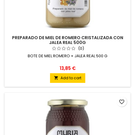
PREPARADO DE MIEL DE ROMERO CRISTALIZADA CON
JALEA REAL 500G
(0)
BOTE DE MIEL ROMERO + JALEA REAL 500 G
13,85 €
Add to cart

favorite_border