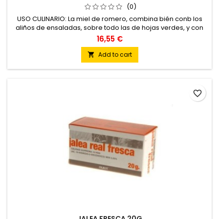
(0)
USO CULINARIO: La miel de romero, combina bién conb los
aliños de ensaladas, sobre todo las de hojas verdes, y con
los lácteos ligeros: quesos frescos, yogurt, infusdiones y
16,55 €
macedonias de frutas. Muy indicada para utilizar con
bacalao desalado, frito, y con los platos cocinados con
Add to cart

carne de cordero.
favorite_border
JALEA FRESCA 20G